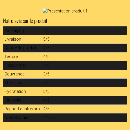
Notre avis sur le produit
Packaging
5/5
Livraison
5/5
Qualité du produit
4/5
Texture
4/5
Finition mat
5/5
Couvrance
3/5
Effet lissant
5/5
Hydratation
5/5
Efficacité
4/5
Rapport qualité/prix
4/5
Note Globale
4,4/5